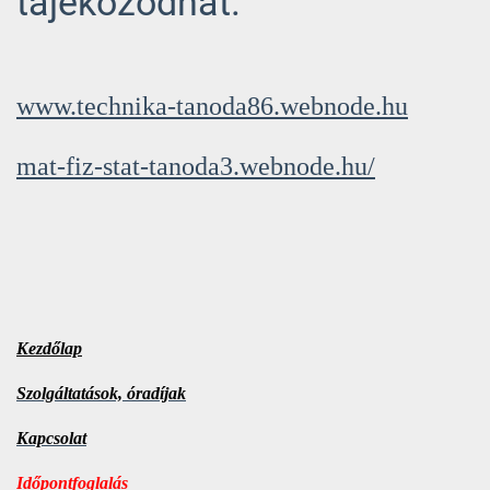
tájékozódhat.
www.technika-tanoda86.webnode.hu
mat-fiz-stat-tanoda3.webnode.hu/
Kezdőlap
Szolgáltatások, óradíjak
Kapcsolat
Időpontfoglalás